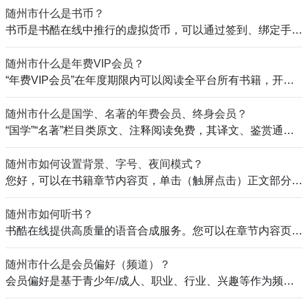
随州市什么是书币？
书币是书酷在线中推行的虚拟货币，可以通过签到、绑定手机或微信号、充值获得，用于网络小说阅读、各类书籍“打赏”功能，书币不能折抵现金。
随州市什么是年费VIP会员？
“年费VIP会员”在年度期限内可以阅读全平台所有书籍，开启所有收费功能。包括国学、名著等。
随州市什么是国学、名著的年费会员、终身会员？
“国学”“名著”栏目类原文、注释阅读免费，其译文、鉴赏通过充值年费或终身会员获得功能。国学、名著的年会会员、终身会员的费用将随着书籍
随州市如何设置背景、字号、夜间模式？
您好，可以在书籍章节内容页，单击（触屏点击）正文部分，弹出黑色菜单栏：1. 点击菜单下方的“设置”按钮，弹出“字体大小”、“背景颜色”的
随州市如何听书？
书酷在线提供高质量的语音合成服务。您可以在章节内容页单击（触屏点击）正文，弹出黑色菜单，点击右上角的“耳机”状图标，即可开始听书！点
随州市什么是会员偏好（频道）？
会员偏好是基于青少年/成人、职业、行业、兴趣等作为频道，普通会员可以切换并选择其中的一个频道；全局VIP会员可以选择所有频道。当会员选中目